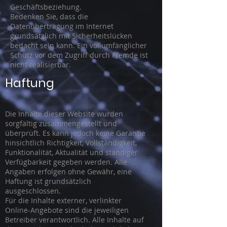
Geschäftsbeziehung.
Bedenken Sie, dass die
Datenübertragung im Internet
grundsätzlich mit Sicherheitslücken
bedacht sein kann. Ein vollumfänglicher
Schutz vor dem Zugriff durch Fremde ist
nicht realisierbar.
Haftung
Die Inhalte dieser Website wurden
sorgfältig zusammengestellt und
überprüft. Es kann jedoch keine Garantie
hinsichtlich Richtigkeit, Vollständigkeit,
Funktionalität, Aktualität und ständiger
Verfügbarkeit gegeben werden. Alle
Angaben erfolgen ohne Gewähr, eine
Haftung ist grundsätzlich
ausgeschlossen.
Für die Inhalte externer, verlinkter
Online-Angebote sind die jeweiligen
Betreiber verantwortlich. Alle Inhalte auf