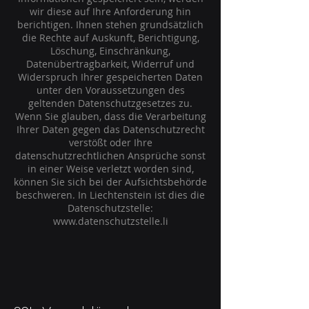
wir diese auf Ihre Anforderung hin
berichtigen. Ihnen stehen grundsätzlich
die Rechte auf Auskunft, Berichtigung,
Löschung, Einschränkung,
Datenübertragbarkeit, Widerruf und
Widerspruch Ihrer gespeicherten Daten
unter den Voraussetzungen des
geltenden Datenschutzgesetzes zu.
Wenn Sie glauben, dass die Verarbeitung
Ihrer Daten gegen das Datenschutzrecht
verstößt oder Ihre
datenschutzrechtlichen Ansprüche sonst
in einer Weise verletzt worden sind,
können Sie sich bei der Aufsichtsbehörde
beschweren. In Liechtenstein ist dies die
Datenschutzstelle:
www.datenschutzstelle.li