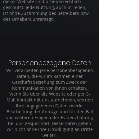
dieser Website sind urheberrechtlich
geschützt. Jede Nutzung, auch in Teilen,
ist ohne Zustimmung des Betreibers bzw.
des Urhebers untersagt.
Personenbezogene Daten
Wir verarbeiten jene personenbezogenen
Daten, die wir im Rahmen einer
Geschäftsbeziehung zum Zweck der
Kommunikation von Ihnen erhalten.
Wenn Sie über die Website oder per E-
Mail Kontakt mit uns aufnehmen, werden
Ihre angegebenen Daten zwecks
Bearbeitung der Anfrage und für den Fall
von weiteren Fragen oder Evidenzhaltung
bei uns gespeichert. Diese Daten geben
wir nicht ohne Ihre Einwilligung an Dritte
weiter.