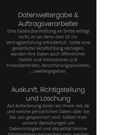
Datenweitergabe &
Auftragsverarbeiter
Eine Datenübermittlung an Dritte erfolgt
nicht, es sei denn dies ist zur
Vertragserfüllung erforderlich. Sollte eine
gesetzliche Verpflichtung vorliegen,
werden Ihre Daten auch öffentlichen
Stellen und Institutionen (z.B.
Finanzbehörden, Versicherungsanstalten,
...) weitergegeben.
Auskunft, Richtigstellung
und Löschung
Auf Anforderung teilen wir Ihnen mit, ob
und welche persönlichen Daten über Sie
bei uns gespeichert sind. Sollten trotz
unserer Bemühungen um
Datenrichtigkeit und Aktualität falsche
Informationen gespeichert sein, werden