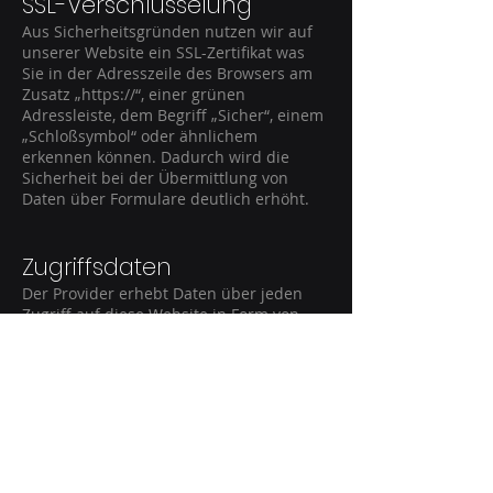
SSL-Verschlüsselung
Aus Sicherheitsgründen nutzen wir auf
unserer Website ein SSL-Zertifikat was
Sie in der Adresszeile des Browsers am
Zusatz „https://“, einer grünen
Adressleiste, dem Begriff „Sicher“, einem
„Schloßsymbol“ oder ähnlichem
erkennen können. Dadurch wird die
Sicherheit bei der Übermittlung von
Daten über Formulare deutlich erhöht.
Zugriffsdaten
Der Provider erhebt Daten über jeden
Zugriff auf diese Website in Form von
„Server-Logfiles“. Diese beinhalten die
Adresse (URL) der aufgerufenen Seite,
Datum und Uhrzeit des Aufrufes,
übertragene Datenmenge, verwendetes
Betriebssystem und Browserprogramm
sowie die IP-Adresse, über die der Zugriff
erfolgt. Die Protokolldaten werden nur
für statistische Auswertungen, zum