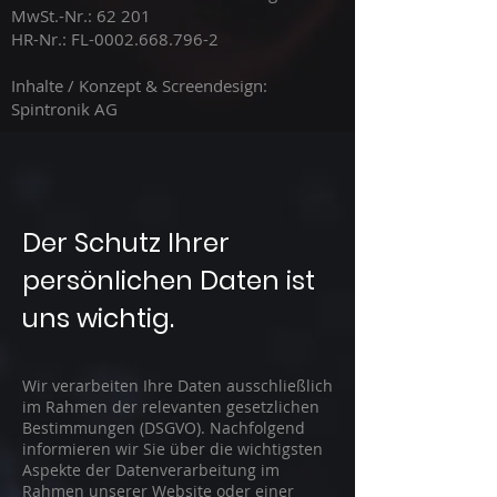
MwSt.-Nr.: 62 201
HR-Nr.: FL-0002.668.796-2
Inhalte / Konzept & Screendesign:
Spintronik AG
Der Schutz Ihrer
persönlichen Daten ist
uns wichtig.
Wir verarbeiten Ihre Daten ausschließlich
im Rahmen der relevanten gesetzlichen
Bestimmungen (DSGVO). Nachfolgend
informieren wir Sie über die wichtigsten
Aspekte der Datenverarbeitung im
Rahmen unserer Website oder einer