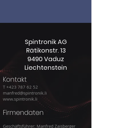
Spintronik AG
Rätikonstr. 13
9490 Vaduz
Liechtenstein
Kontakt
T
+423 787 62 52
manfred@spintronik.li
www.spintronik.li
Firmendaten
Geschäftsführer: Manfred Zaisberger